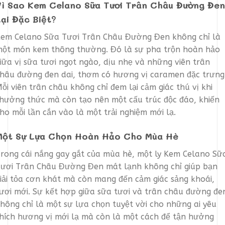
Vì Sao Kem Celano Sữa Tươi Trân Châu Đường Đen
Lại Đặc Biệt?
em Celano Sữa Tươi Trân Châu Đường Đen không chỉ là
ột món kem thông thường. Đó là sự pha trộn hoàn hảo
iữa vị sữa tươi ngọt ngào, dịu nhẹ và những viên trân
hâu đường đen dai, thơm có hương vị caramen đặc trưng
ỗi viên trân châu không chỉ đem lại cảm giác thú vị khi
hưởng thức mà còn tạo nên một cấu trúc độc đáo, khiến
ho mỗi lần cắn vào là một trải nghiệm mới lạ.
Một Sự Lựa Chọn Hoàn Hảo Cho Mùa Hè
rong cái nắng gay gắt của mùa hè, một ly Kem Celano Sữ
ươi Trân Châu Đường Đen mát lạnh không chỉ giúp bạn
iải tỏa cơn khát mà còn mang đến cảm giác sảng khoái,
ươi mới. Sự kết hợp giữa sữa tươi và trân châu đường đe
hông chỉ là một sự lựa chọn tuyệt vời cho những ai yêu
hích hương vị mới lạ mà còn là một cách để tận hưởng