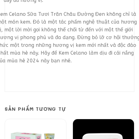
đầy đủ hương vị.
em Celano Sữa Tươi Trân Châu Đường Đen không chỉ là
ột món kem. Đó là một tác phẩm nghệ thuật của hương
ị, một lời mời gọi không thể chối từ đến với một thế giới
ương vị phong phú và đa dạng. Đừng bỏ lỡ cơ hội thưởn
hức một trong những hương vị kem mới nhất và độc đáo
hất mùa hè này. Hãy để Kem Celano làm dịu đi cái nắng
ủa mùa hè 2024 này bạn nhé.
SẢN PHẨM TƯƠNG TỰ