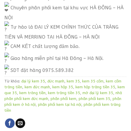
Chuyên phân phối kem tại khu vực HÀ ĐÔNG – HÀ
NỘI
Tự hào là ĐẠI LÝ KEM CHÍNH THỨC CỦA TRÀNG
TIỀN VÀ MERRINO TẠI HÀ ĐÔNG – HÀ NỘI
CAM KẾT chất lượng đảm bảo.
Giao hàng miễn phí tại Hà Đông – Hà Nội.
SDT đặt hàng 0975.589.382
Từ khóa:
đại lý kem 35
,
đức mạnh
,
kem 35
,
kem 35 cốm
,
kem cốm
tràng tiền
,
kem đức mạnh
,
kem hộp 35
,
kem hộp tràng tiền 35
,
kem
que 35
,
kem tràng tiền
,
kem tràng tiền 35
,
mở đại lý kem 35
,
nhà
phân phối kem đức mạnh
,
phân phối kem
,
phân phối kem 35
,
phân
phối kem ở hà nội
,
phân phối kem tại hà nội
,
phân phối kem tràng
tiền