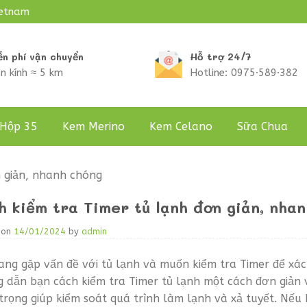
ietnam
ễn phí vận chuyển
Hỗ trợ 24/7
n kính ≈ 5 km
Hotline: 0975·589·382
Hộp 35
Kem Merino
Kem Celano
Sữa Chua
n giản, nhanh chóng
h kiểm tra Timer tủ lạnh đơn giản, nha
 on
14/01/2024
by
admin
ang gặp vấn đề với tủ lạnh và muốn kiểm tra Timer để xác
 dẫn bạn cách kiểm tra Timer tủ lạnh một cách đơn giản 
trọng giúp kiểm soát quá trình làm lạnh và xả tuyết. Nếu 