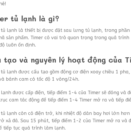
hé!
er tủ lạnh là gì?
 tủ lạnh là thiết bị được đặt sau lưng tủ lạnh, trong phầ
ã sản phẩm. Timer có vai trò quan trọng trong quá trình 
 độ luôn ổn định.
 tạo và nguyên lý hoạt động của T
 tủ lạnh được cấu tạo gồm động cơ điện xoay chiều 1 pha,
và bánh cam có tốc độ 1 vòng/24h.
ủ lạnh được cấp điện, tiếp điểm 1-4 của Timer sẽ đóng và 
 trục cam tác động để tiếp điểm 1-4 Timer mở ra và tiếp đ
 tủ lạnh còn có điện trở, khi nhiệt độ dàn bay hơi lớn hơn
trở xả đá. Sau 15 phút, tiếp điểm 1-2 của Timer mở ra và 
ể tiếp tục quá trình làm lạnh.