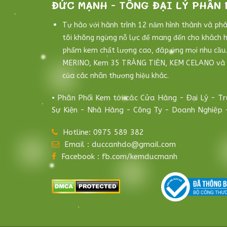
ĐỨC MẠNH - TỔNG ĐẠI LÝ PHÂN 
Tự hào với hành trình 12 năm hình thành và phát
tôi không ngừng nỗ lực để mang đến cho khách 
phẩm kem chất lượng cao, đáp ứng mọi nhu cầu
MERINO, Kem 35 TRÀNG TIỀN, KEM CELANO và 
của các nhãn thương hiệu khác.
• Phân Phối Kem tới các Cửa Hàng - Đại Lý - T
Sự Kiện - Nhà Hàng - Công Ty - Doanh Nghiệp 
Hotline: 0975 589 382
Email : duccanhdo@gmail.com
Facebook : fb.com/kemducmanh