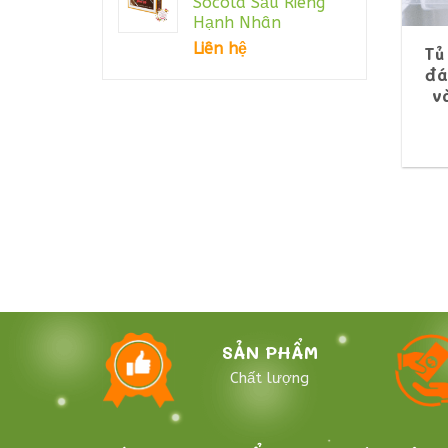
Socola Sầu Riêng
Hạnh Nhân
Liên hệ
Tủ
đá
v
SẢN PHẨM
Chất lượng