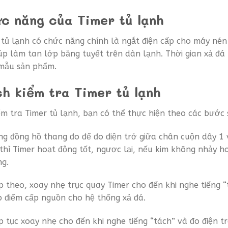
c năng của Timer tủ lạnh
 tủ lạnh có chức năng chính là ngắt điện cấp cho máy nén
iúp làm tan lớp băng tuyết trên dàn lạnh. Thời gian xả đ
mẫu sản phẩm.
h kiểm tra Timer tủ lạnh
ểm tra Timer tủ lạnh, bạn có thể thực hiện theo các bước 
g đồng hồ thang đo để đo điện trở giữa chân cuộn dây 1
thì Timer hoạt động tốt, ngược lại, nếu kim không nhảy h
g.
p theo, xoay nhẹ trục quay Timer cho đến khi nghe tiếng “
p điểm cấp nguồn cho hệ thống xả đá.
p tục xoay nhẹ cho đến khi nghe tiếng “tách” và đo điện tr