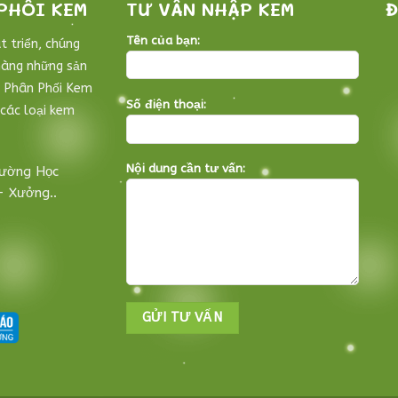
PHỐI KEM
TƯ VẤN NHẬP KEM
Đ
Tên của bạn:
 triển, chúng
hàng những sản
. Phân Phối Kem
Số điện thoại:
các loại kem
Nội dung cần tư vấn:
rường Học
- Xưởng..