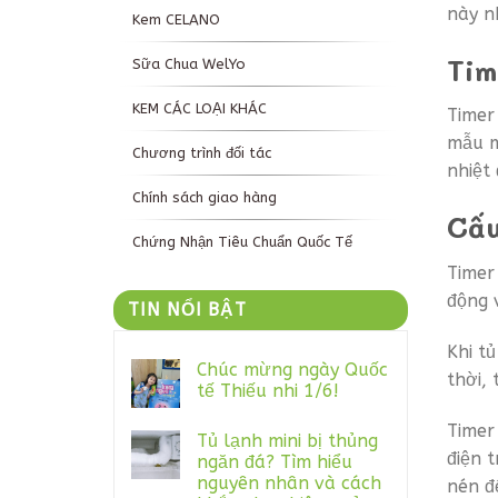
này n
Kem CELANO
Tim
Sữa Chua WelYo
KEM CÁC LOẠI KHÁC
Timer
mẫu m
Chương trình đối tác
nhiệt
Chính sách giao hàng
Cấu
Chứng Nhận Tiêu Chuẩn Quốc Tế
Timer
động 
TIN NỔI BẬT
Khi t
Chúc mừng ngày Quốc
thời,
tế Thiếu nhi 1/6!
Timer
Tủ lạnh mini bị thủng
điện 
ngăn đá? Tìm hiểu
nguyên nhân và cách
nén đ