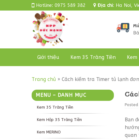
Skip
Hotline:
0975 589 382
Địa chỉ
:
Ha Noi, V
to
content
Mi
Bá
Giới thiệu
Kem 35 Tràng Tiền
Kem 
Trang chủ
»
Cách kiểm tra Timer tủ lạnh đơ
Các
MENU – DANH MỤC
Posted
Kem 35 Tràng Tiền
Bạn đ
Kem Hộp 35 Tràng Tiền
hướng
Kem MERINO
quan 