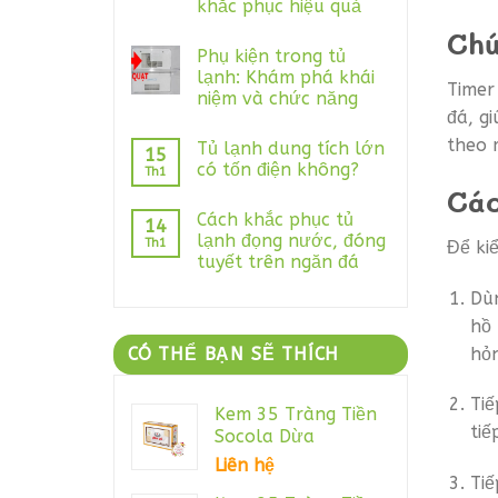
khắc phục hiệu quả
Chứ
Phụ kiện trong tủ
lạnh: Khám phá khái
Timer
niệm và chức năng
đá, g
theo 
Tủ lạnh dung tích lớn
15
có tốn điện không?
Th1
Các
Cách khắc phục tủ
14
lạnh đọng nước, đóng
Th1
Để ki
tuyết trên ngăn đá
Dùn
hồ 
hỏn
CÓ THỂ BẠN SẼ THÍCH
Tiế
Kem 35 Tràng Tiền
tiế
Socola Dừa
Liên hệ
Tiế