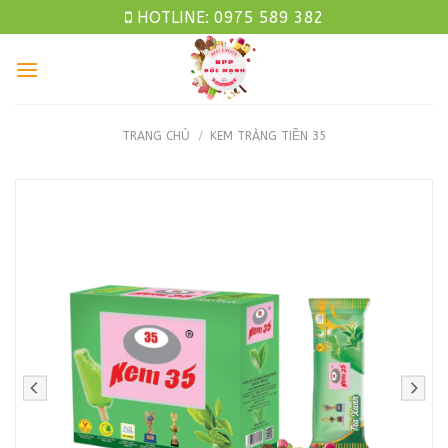
Skip
HOTLINE: 0975 589 382
to
content
TRANG CHỦ
/
KEM TRÀNG TIỀN 35