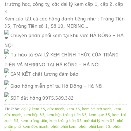
trường học, công ty, các đại lý kem cấp 1, cấp 2. cấp
3..
Kem của tất cả các hãng danh tiếng như : Tràng Tiền
35, Tràng Tiền số 1, Số 10, MERINO…
Chuyên phân phối kem tại khu vực HÀ ĐÔNG – HÀ
NỘI
Tự hào là ĐẠI LÝ KEM CHÍNH THỨC CỦA TRÀNG
TIỀN VÀ MERRINO TẠI HÀ ĐÔNG – HÀ NỘI
CAM KẾT chất lượng đảm bảo.
Giao hàng miễn phí tại Hà Đông – Hà Nội.
SDT đặt hàng 0975.589.382
Từ khóa:
đại lý kem 35
,
đức mạnh
,
kem 35
,
kem 35 trà xanh
,
kem
đức mạnh
,
kem hộp 35
,
kem hộp tràng tiền 35
,
kem que 35
,
kem trà
xanh 35
,
kem tràng tiền
,
kem tràng tiền 35
,
mở đại lý kem 35
,
nhà
phân phối kem đức mạnh
,
phân phối kem
,
phân phối kem 35
,
phân