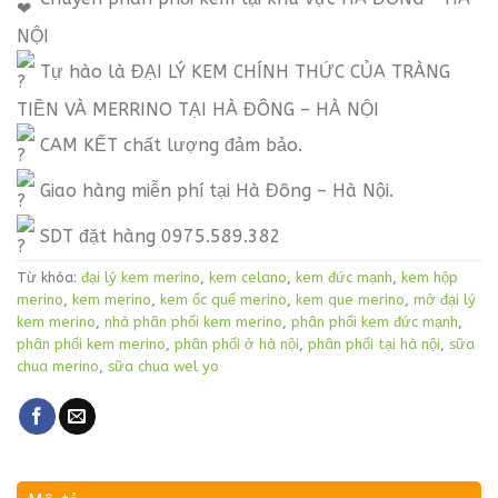
NỘI
Tự hào là ĐẠI LÝ KEM CHÍNH THỨC CỦA TRÀNG
TIỀN VÀ MERRINO TẠI HÀ ĐÔNG – HÀ NỘI
CAM KẾT chất lượng đảm bảo.
Giao hàng miễn phí tại Hà Đông – Hà Nội.
SDT đặt hàng 0975.589.382
Từ khóa:
đại lý kem merino
,
kem celano
,
kem đức mạnh
,
kem hộp
merino
,
kem merino
,
kem ốc quế merino
,
kem que merino
,
mở đại lý
kem merino
,
nhà phân phối kem merino
,
phân phối kem đức mạnh
,
phân phối kem merino
,
phân phối ở hà nội
,
phân phối tại hà nội
,
sữa
chua merino
,
sữa chua wel yo